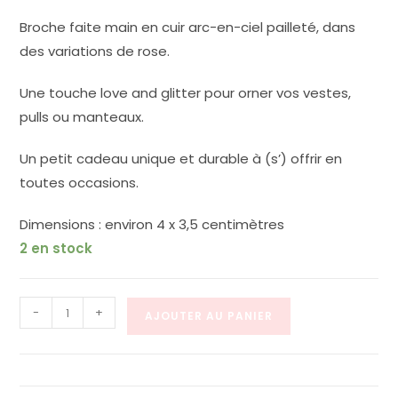
Broche faite main en cuir arc-en-ciel pailleté, dans
des variations de rose.
Une touche love and glitter pour orner vos vestes,
pulls ou manteaux.
Un petit cadeau unique et durable à (s’) offrir en
toutes occasions.
Dimensions : environ 4 x 3,5 centimètres
2 en stock
quantité
-
+
AJOUTER AU PANIER
de
broche
petit
coeur