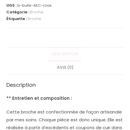
UGS :
b-bulle-AEC-rose
arc-
Catégorie :
Broche
en-
Étiquette :
Broche
ciel
rose
DESCRIPTION
AVIS (0)
Description
** Entretien et composition :
Cette broche est confectionnée de façon artisanale
par mes soins. Chaque pièce est donc unique. Elle est
réalisée à partir d’excédents et coupons de cuir dans