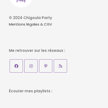
© 2024 Chigoula Party
Mentions légales & CGV
Me retrouver sur les réseaux :
S’ouvre
S’ouvre
S’ouvre
S’ouvre
dans
dans
dans
dans
un
un
un
un
Écouter mes playlists :
nouvel
nouvel
nouvel
nouvel
onglet
onglet
onglet
onglet