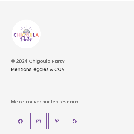
© 2024 Chigoula Party
Mentions légales & CGV
Me retrouver sur les réseaux :
S’ouvre
S’ouvre
S’ouvre
S’ouvre