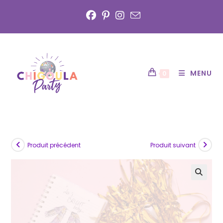
Skip
to
content
MENU
0
Produit précédent
Produit suivant