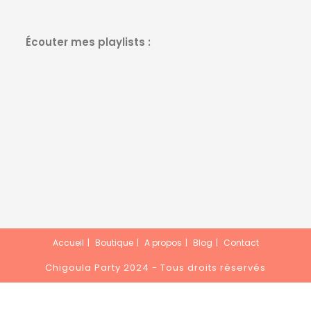
dans
dans
dans
dans
un
un
un
un
Écouter mes playlists :
nouvel
nouvel
nouvel
nouvel
onglet
onglet
onglet
onglet
Accueil
Boutique
A propos
Blog
Contact
Chigoula Party 2024 - Tous droits réservés